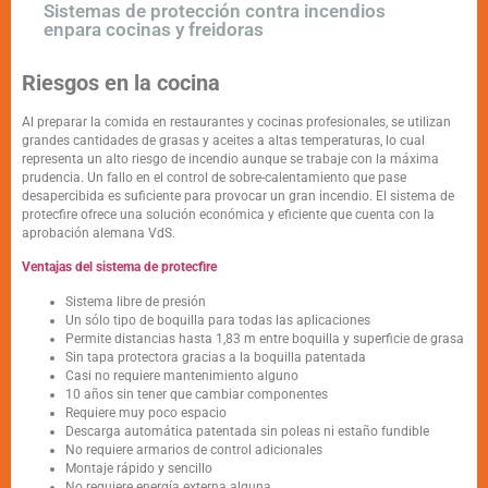
Sistemas de protección contra incendios
enpara cocinas y freidoras
Riesgos en la cocina
Al preparar la comida en restaurantes y cocinas profesionales, se utilizan
grandes cantidades de grasas y aceites a altas temperaturas, lo cual
representa un alto riesgo de incendio aunque se trabaje con la máxima
prudencia. Un fallo en el control de sobre-calentamiento que pase
desapercibida es suficiente para provocar un gran incendio. El sistema de
protecfire ofrece una solución económica y eficiente que cuenta con la
aprobación alemana VdS.
Ventajas del sistema de protecfire
Sistema libre de presión
Un sólo tipo de boquilla para todas las aplicaciones
Permite distancias hasta 1,83 m entre boquilla y superficie de grasa
Sin tapa protectora gracias a la boquilla patentada
Casi no requiere mantenimiento alguno
10 años sin tener que cambiar componentes
Requiere muy poco espacio
Descarga automática patentada sin poleas ni estaño fundible
No requiere armarios de control adicionales
Montaje rápido y sencillo
No requiere energía externa alguna